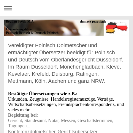
Bogdan Seyda M.A. tłumacz przysięgły
Übersetzungsbüro
Polnisch Deutsch & Deutsch Polnisch
Vereidigter Polnisch Dolmetscher und
ermächtigter Übersetzer beeidigt für Polnisch
und Deutsch vom Oberlandesgericht Düsseldorf.
Im Raum Düsseldorf, Mönchengladbach, Kleve,
Kevelaer, Krefeld, Duisburg, Ratingen,
Mettmann, Köln, Aachen und ganz NRW.
Bestätigte Übersetzungen wie z.B.:
Urkunden, Zeugnisse, Handelsregisterauszüge,
Verträge,
Wirtschaftsübersetzungen, Fremdsprachenkorrespondenz,
und
vieles mehr…
Begleitung bei:
Gericht, Standesamt, Notar, Messen, Geschäftsterminen,
Tagungen...
Konferenzdolmetscher, Gerichtsübersetzer,